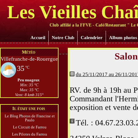
Les Vieilles Cha
Club affilié a la FFVE - Café/Restaurant " Le 
Accueil
Notre Club
Calendrier
Album photos
Météo
Salon
Villefranche-de-Rouergue
35
°C
du 25/11/2017 au 26/11/201
Peu nuageux
Min: 35 °C
RV. de 9h à 19h au P
Max: 35 °C
Vent: 8 kmh 315°
Commandant l'Hermin
exposition et vente d
Il était une fois
Le Blog Photos de Francine et
Paulo
Tél. : 04.67.23.03.
Le Circuit de Farrou
Les Pilotes du Farrou