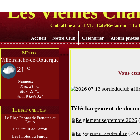
Les Vieilles Cha
Club affilié a la FFVE - Café/Restaurant " Le 
Accueil
Notre Club
Calendrier
Album photos
Météo
Villefranche-de-Rouergue
21
°C
Vous ête
Nuageux
Min: 21 °C
Max: 21 °C
Vent: 8 kmh 92°
Téléchargement de docu
Il était une fois
Le Blog Photos de Francine et
Re glement septembre 2026
(
Paulo
Le Circuit de Farrou
Engagement septembre
(244.
Les Pilotes du Farrou