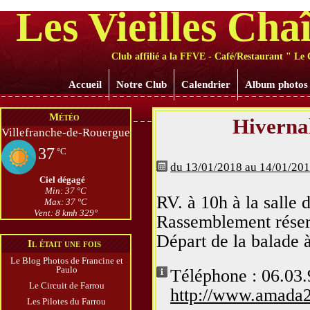
Les Vieilles Cha
Club affilié a la FFVE - Café/Restaurant " Le 
Accueil
Notre Club
Calendrier
Album photos
Météo
Hivernal
Villefranche-de-Rouergue
37
°C
du 13/01/2018 au 14/01/20
Ciel dégagé
Min: 37 °C
RV. à 10h à la salle
Max: 37 °C
Vent: 8 kmh 329°
Rassemblement réserv
Départ de la balade 
Il était une fois
Le Blog Photos de Francine et
Paulo
Téléphone : 06.03.
Le Circuit de Farrou
http://www.amada
Les Pilotes du Farrou