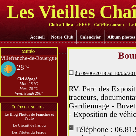
Les Vieilles Cha
Club affilié a la FFVE - Café/Restaurant " Le 
Accueil
Notre Club
Calendrier
Album photos
Météo
Bour
Villefranche-de-Rouergue
28
°C
du 09/06/2018 au 10/06/20
Ciel dégagé
Min: 28 °C
RV. Parc des Exposi
Max: 28 °C
Vent: 8 kmh 290°
tracteurs, documentat
Gardiennage - Buvett
Il était une fois
- Exposition de véhic
Le Blog Photos de Francine et
Paulo
Le Circuit de Farrou
Téléphone : 06.81.
Les Pilotes du Farrou