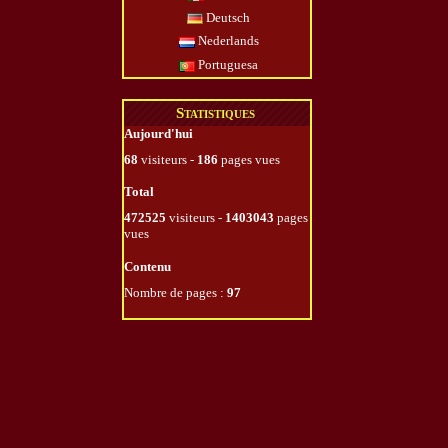
Deutsch
Nederlands
Portuguesa
Statistiques
Aujourd'hui
68
visiteurs -
186
pages vues
Total
472525
visiteurs -
1403043
pages
vues
Contenu
Nombre de pages :
97