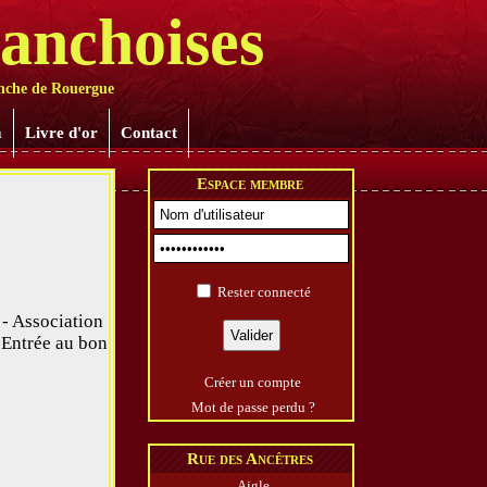
ranchoises
anche de Rouergue
m
Livre d'or
Contact
Espace membre
Rester connecté
 - Association
- Entrée au bon
Créer un compte
Mot de passe perdu ?
Rue des Ancêtres
Aigle