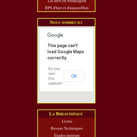
Les BPS en Promosport
BPS d'hier et d'aujourd'hui
Nous sommes ici
This page can't
load Google Maps
correctly.
Do you
own
OK
this
website?
La Bibliothèque
Livres
Revues Techniques
Etudes moteurs