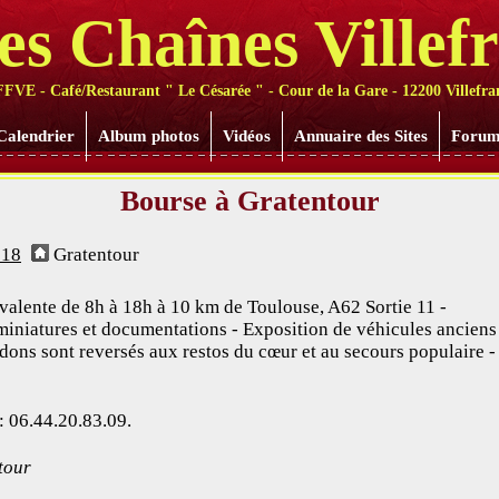
les Chaînes Villef
a FFVE - Café/Restaurant " Le Césarée " - Cour de la Gare - 12200 Villefr
Calendrier
Album photos
Vidéos
Annuaire des Sites
Foru
Bourse à Gratentour
018
Gratentour
yvalente de 8h à 18h à 10 km de Toulouse, A62 Sortie 11 -
iniatures et documentations - Exposition de véhicules anciens
s dons sont reversés aux restos du cœur et au secours populaire 
: 06.44.20.83.09.
tour