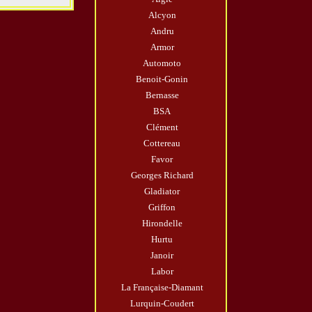
Alcyon
Andru
Armor
Automoto
Benoit-Gonin
Bernasse
BSA
Clément
Cottereau
Favor
Georges Richard
Gladiator
Griffon
Hirondelle
Hurtu
Janoir
Labor
La Française-Diamant
Lurquin-Coudert