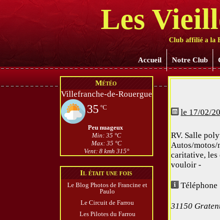
Les Vieil
Club affilié a l
Accueil
Notre Club
Météo
Villefranche-de-Rouergue
35
°C
le 17/02/2
Peu nuageux
RV. Salle pol
Min: 35 °C
Max: 35 °C
Autos/motos/m
Vent: 8 kmh 315°
caritative, le
vouloir -
Il était une fois
Téléphone 
Le Blog Photos de Francine et
Paulo
Le Circuit de Farrou
31150 Graten
Les Pilotes du Farrou