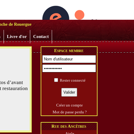
ranchoises
anche de Rouergue
m
Livre d'or
Contact
Espace membre
Rester connecté
tos d’avant
 restauration
Créer un compte
Mot de passe perdu ?
Rue des Ancêtres
Aigle