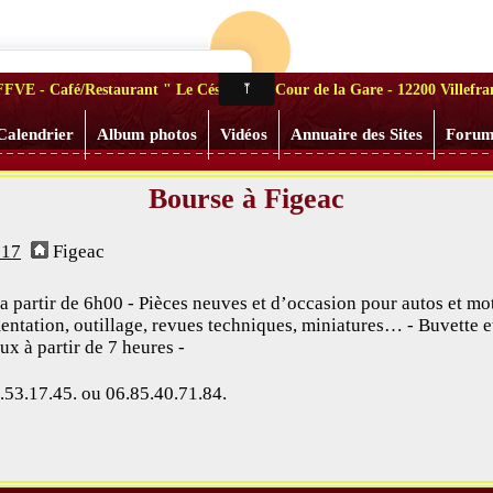
les Chaînes Villef
a FFVE - Café/Restaurant " Le Césarée " - Cour de la Gare - 12200 Villefr
Calendrier
Album photos
Vidéos
Annuaire des Sites
Foru
Bourse à Figeac
017
Figeac
 a partir de 6h00 - Pièces neuves et d’occasion pour autos et mo
ntation, outillage, revues techniques, miniatures… - Buvette et
ux à partir de 7 heures -
0.53.17.45. ou 06.85.40.71.84.