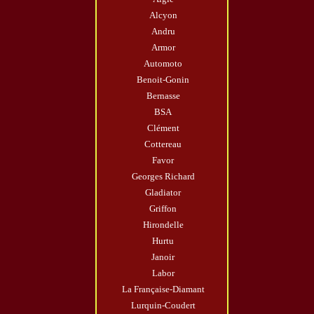
Alcyon
Andru
Armor
Automoto
Benoit-Gonin
Bernasse
BSA
Clément
Cottereau
Favor
Georges Richard
Gladiator
Griffon
Hirondelle
Hurtu
Janoir
Labor
La Française-Diamant
Lurquin-Coudert