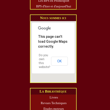
Les BPS en Promosport
BPS d'hier et d'aujourd'hui
Nous sommes ici
This page can't
load Google Maps
correctly.
Do you
own
OK
this
website?
La Bibliothèque
Livres
Revues Techniques
Etudes moteurs