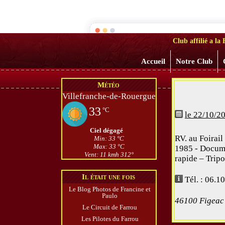
Les Vieil
Club affilié a l
Accueil
Notre Club
Météo
Villefranche-de-Rouergue
33
°C
le 22/10/2
Ciel dégagé
RV. au Foirail
Min: 33 °C
Max: 33 °C
1985 - Docume
Vent: 11 kmh 312°
rapide – Tripo
Il était une fois
Tél. : 06.1
Le Blog Photos de Francine et
Paulo
46100 Figeac
Le Circuit de Farrou
Les Pilotes du Farrou