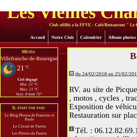
Les Vieilles Cha
Club affilié a la FFVE - Café/Restaurant " Le 
Accueil
Notre Club
Calendrier
Album photos
Météo
B
Villefranche-de-Rouergue
21
°C
du 24/02/2018 au 25/02/20
Ciel dégagé
Min: 21 °C
RV. au site de Picqu
Max: 21 °C
Vent: 8 kmh 70°
, motos , cycles , tr
Exposition de véhicul
Il était une fois
Restauration sur plac
Le Blog Photos de Francine et
Paulo
Le Circuit de Farrou
Tél. : 06.12.82.69.
Les Pilotes du Farrou