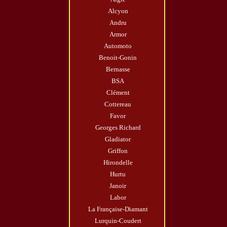
Alcyon
Andru
Armor
Automoto
Benoit-Gonin
Bernasse
BSA
Clément
Cottereau
Favor
Georges Richard
Gladiator
Griffon
Hirondelle
Hurtu
Janoir
Labor
La Française-Diamant
Lurquin-Coudert