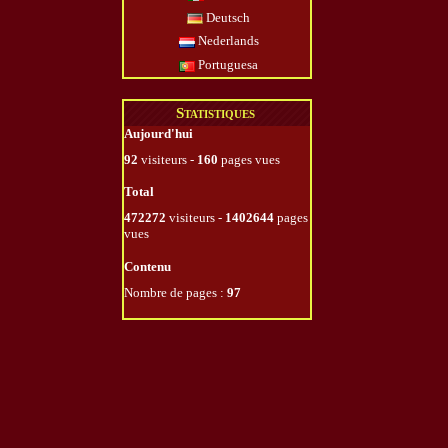
Deutsch
Nederlands
Portuguesa
Statistiques
Aujourd'hui
92
visiteurs -
160
pages vues
Total
472272
visiteurs -
1402644
pages
vues
Contenu
Nombre de pages :
97