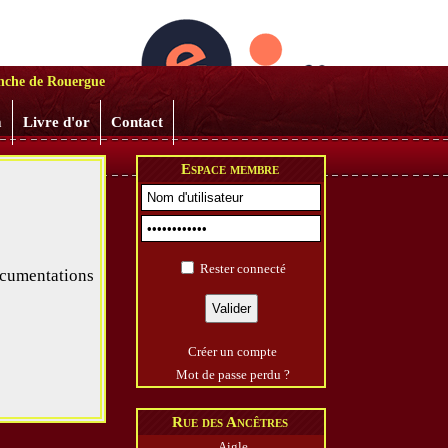
ranchoises
anche de Rouergue
m
Livre d'or
Contact
Espace membre
Rester connecté
documentations
Créer un compte
Mot de passe perdu ?
Rue des Ancêtres
Aigle