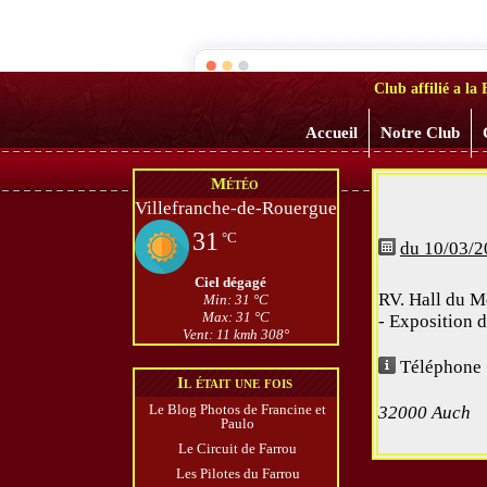
Les Vieil
Club affilié a l
Accueil
Notre Club
Météo
Villefranche-de-Rouergue
31
°C
du 10/03/2
Ciel dégagé
RV. Hall du M
Min: 31 °C
Max: 31 °C
- Exposition d
Vent: 11 kmh 308°
Téléphone 
Il était une fois
Le Blog Photos de Francine et
32000 Auch
Paulo
Le Circuit de Farrou
Les Pilotes du Farrou