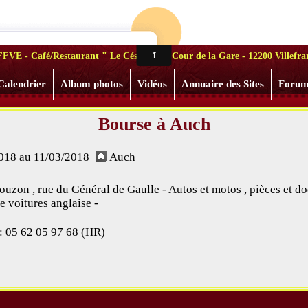
les Chaînes Villef
a FFVE - Café/Restaurant " Le Césarée " - Cour de la Gare - 12200 Villefr
Calendrier
Album photos
Vidéos
Annuaire des Sites
Foru
Bourse à Auch
018 au 11/03/2018
Auch
ouzon , rue du Général de Gaulle - Autos et motos , pièces et 
e voitures anglaise -
: 05 62 05 97 68 (HR)