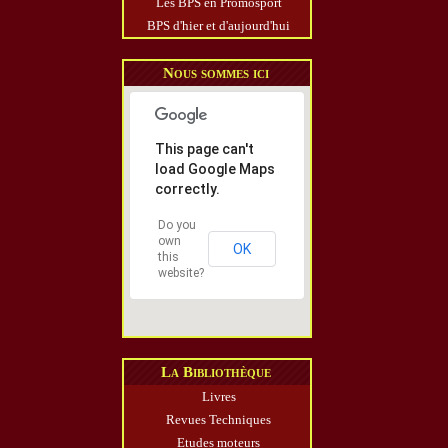
Les BPS en Promosport
BPS d'hier et d'aujourd'hui
Nous sommes ici
This page can't
load Google Maps
correctly.
Do you
own
OK
this
website?
La Bibliothèque
Livres
Revues Techniques
Etudes moteurs