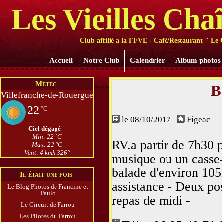
Les Vieilles Cha
Club affilié a la FFVE - Café/Restaurant " Le 
Accueil
Notre Club
Calendrier
Album photos
Météo
B
Villefranche-de-Rouergue
22
°C
le 08/10/2017
Figeac
Ciel dégagé
Min: 22 °C
RV.a partir de 7h30 
Max: 22 °C
Vent: 4 kmh 326°
musique ou un casse-
balade d'environ 105
Il était une fois
assistance - Deux po
Le Blog Photos de Francine et
Paulo
repas de midi -
Le Circuit de Farrou
Les Pilotes du Farrou