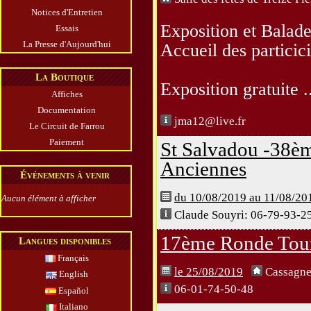
Notices d'Entretien
Exposition et Balad
Essais
La Presse d'Aujourd'hui
Accueil des particic
La Boutique
Exposition gratuite .
Affiches
Documentation
jma12@live.fr
Le Circuit de Farrou
Paiement
St Salvadou -38è
Anciennes
Événements à venir
du 10/08/2019 au 11/08/20
Aucun élément à afficher
Claude Souyri: 06-79-93-2
17ème Ronde Tour
Langues disponibles
Français
le 25/08/2019
Cassagne
English
06-01-74-50-48
Español
Italiano