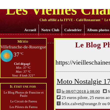
Les Vieilles Cha
Club affilié a la FFVE - Café/Restaurant " Le 
Accueil
Notre Club
Calendrier
Album photos
Météo
Le Blog Ph
Villefranche-de-Rouergue
37
°C
https://vieilleschain
Ciel dégagé
Min: 37 °C
Max: 37 °C
Vent: 8 kmh 321°
Moto Nostalgie 17
Il était une fois
le 08/07/2018 à 08:00
S
Le Blog Photos de Francine et
Paulo
25 euros pilote, 25 euros 
Le Circuit de Farrou
felix.calvet@orange.fr ou 06
Les Pilotes du Farrou