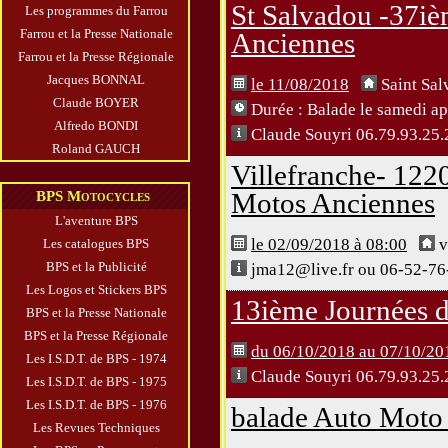
St Salvadou -37i
Les programmes du Farrou
Farrou et la Presse Nationale
Anciennes
Farrou et la Presse Régionale
Jacques BONNAL
le 11/08/2018
Saint Sa
Claude BOYER
Durée :
Balade le samedi ap
Alfredo BONDI
Claude Souyri 06.79.93.25.
Roland GAUCH
Villefranche- 12
Motos Anciennes
BPS Motocycles
L'aventure BPS
le 02/09/2018 à 08:00
v
Les catalogues BPS
BPS et la Publicité
jma12@live.fr ou 06-52-76
Les Logos et Stickers BPS
13ième Journées d
BPS et la Presse Nationale
BPS et la Presse Régionale
du 06/10/2018 au 07/10/20
Les I.S.D.T. de BPS - 1974
Claude Souyri 06.79.93.25.
Les I.S.D.T. de BPS - 1975
Les I.S.D.T. de BPS - 1976
balade Auto Moto 
Les Revues Techniques