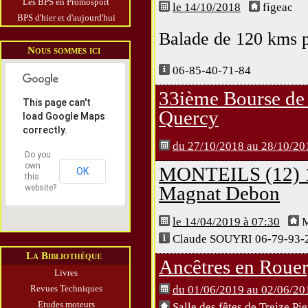
Les BPS en Promosport
le 14/10/2018
figeac
BPS d'hier et d'aujourd'hui
Balade de 120 kms p
Nous sommes ici
06-85-40-71-84
33ième Bourse de
This page can't
Quercy
load Google Maps
correctly.
du 27/10/2018 au 28/10/20
Do you
own
MONTEILS (12) 1
OK
this
Magnat Debon
website?
le 14/04/2019 à 07:30
M
Claude SOUYRI 06-79-93-
La Bibliothèque
Ancêtres en Roue
Livres
Revues Techniques
du 01/06/2019 au 02/06/20
Etudes moteurs
Salle des fêtes de Treize Pi